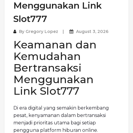
Menggunakan Link
Slot777
By
Gregory Lopez
August 3, 2026
Keamanan dan
Kemudahan
Bertransaksi
Menggunakan
Link Slot777
Di era digital yang semakin berkembang
pesat, kenyamanan dalam bertransaksi
menjadi prioritas utama bagi setiap
pengguna platform hiburan online.