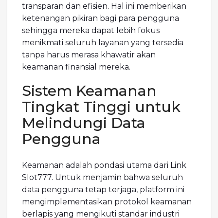
transparan dan efisien. Hal ini memberikan
ketenangan pikiran bagi para pengguna
sehingga mereka dapat lebih fokus
menikmati seluruh layanan yang tersedia
tanpa harus merasa khawatir akan
keamanan finansial mereka.
Sistem Keamanan
Tingkat Tinggi untuk
Melindungi Data
Pengguna
Keamanan adalah pondasi utama dari Link
Slot777. Untuk menjamin bahwa seluruh
data pengguna tetap terjaga, platform ini
mengimplementasikan protokol keamanan
berlapis yang mengikuti standar industri