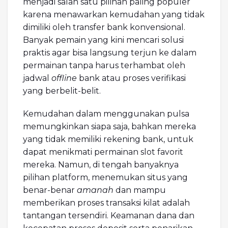
menjadi salah satu pilihan paling populer
karena menawarkan kemudahan yang tidak
dimiliki oleh transfer bank konvensional.
Banyak pemain yang kini mencari solusi
praktis agar bisa langsung terjun ke dalam
permainan tanpa harus terhambat oleh
jadwal
offline
bank atau proses verifikasi
yang berbelit-belit.
Kemudahan dalam menggunakan pulsa
memungkinkan siapa saja, bahkan mereka
yang tidak memiliki rekening bank, untuk
dapat menikmati permainan slot favorit
mereka. Namun, di tengah banyaknya
pilihan platform, menemukan situs yang
benar-benar
amanah
dan mampu
memberikan proses transaksi kilat adalah
tantangan tersendiri. Keamanan dana dan