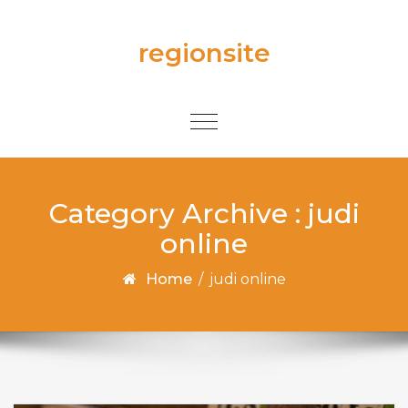
Skip to content
regionsite
Toggle
navigation
Category Archive : judi
online
Home
/
judi online