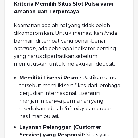
Kriteria Memilih Situs Slot Pulsa yang
Amanah dan Terpercaya
Keamanan adalah hal yang tidak boleh
dikompromikan. Untuk memastikan Anda
bermain di tempat yang benar-benar
amanah
, ada beberapa indikator penting
yang harus diperhatikan sebelum
memutuskan untuk melakukan deposit:
Memiliki Lisensi Resmi:
Pastikan situs
tersebut memiliki sertifikasi dari lembaga
perjudian internasional. Lisensi ini
menjamin bahwa permainan yang
disediakan adalah
fair play
dan bukan
hasil manipulasi.
Layanan Pelanggan (Customer
Service) yang Responsif:
Situs yang