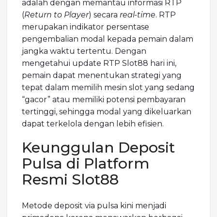
adalah dengan memantau informasi RTP
(
Return to Player
) secara
real-time
. RTP
merupakan indikator persentase
pengembalian modal kepada pemain dalam
jangka waktu tertentu. Dengan
mengetahui update RTP Slot88 hari ini,
pemain dapat menentukan strategi yang
tepat dalam memilih mesin slot yang sedang
“gacor” atau memiliki potensi pembayaran
tertinggi, sehingga modal yang dikeluarkan
dapat terkelola dengan lebih efisien.
Keunggulan Deposit
Pulsa di Platform
Resmi Slot88
Metode deposit via pulsa kini menjadi