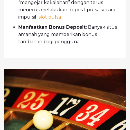
“mengejar kekalahan” dengan terus
menerus melakukan deposit pulsa secara
impulsif.
slot pulsa
Manfaatkan Bonus Deposit:
Banyak situs
amanah yang memberikan bonus
tambahan bagi pengguna