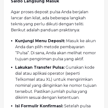
Saldo Langsung Masuk
Agar proses deposit pulsa Anda berjalan
lancar dan kilat, ada beberapa langkah
teknis yang perlu diikuti dengan teliti.
Berikut adalah panduan praktisnya:
Kunjungi Menu Deposit:
Masuk ke akun
Anda dan pilih metode pembayaran
“Pulsa”. Di sana, Anda akan melihat nomor
tujuan pengiriman pulsa yang aktif.
Lakukan Transfer Pulsa:
Gunakan kode
dial atau aplikasi operator (seperti
Telkomsel atau XL) untuk mengirimkan
nominal yang diinginkan ke nomor tujuan
tersebut. Pastikan jumlah pulsa yang
dikirim sesuai dengan ketentuan.
Isi Formulir Konfirmasi:
Setelah pulsa