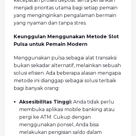
kecepatan proses deposit serta penarikan
menjadi prioritas utama bagi setiap pemain
yang menginginkan pengalaman bermain
yang nyaman dan tanpa stres.
Keunggulan Menggunakan Metode Slot
Pulsa untuk Pemain Modern
Menggunakan pulsa sebagai alat transaksi
bukan sekadar alternatif, melainkan sebuah
solusi efisien. Ada beberapa alasan mengapa
metode ini dianggap sebagai solusi terbaik
bagi banyak orang:
Aksesibilitas Tinggi:
Anda tidak perlu
membuka aplikasi mobile banking atau
pergi ke ATM. Cukup dengan
menggunakan ponsel, Anda bisa
melakukan pengisian saldo dalam