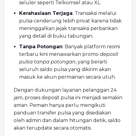
seluler seperti Telkomsel atau XL.
Kerahasiaan Terjaga
: Transaksi melalui
pulsa cenderung lebih privat karena tidak
meninggalkan jejak transaksi perbankan
yang detail di buku tabungan.
Tanpa Potongan
: Banyak platform resmi
terbaru kini menawarkan promo
deposit
pulsa tanpa potongan
, yang berarti
seluruh saldo pulsa yang dikirim akan
masuk ke akun permainan secara utuh.
Dengan dukungan layanan pelanggan 24
jam, proses deposit pulsa ini menjadi semakin
aman. Pemain hanya perlu mengikuti
panduan transfer pulsa yang disediakan
oleh admin dan dalam hitungan detik, saldo
akan terupdate secara otomatis.