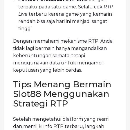
terpaku pada satu game. Selalu cek
RTP
Live
terbaru karena game yang kemarin
rendah bisa saja hari ini menjadi sangat
tinggi.
Dengan memahami mekanisme RTP, Anda
tidak lagi bermain hanya mengandalkan
keberuntungan semata, tetapi
menggunakan data untuk mengambil
keputusan yang lebih cerdas.
Tips Menang Bermain
Slot88 Menggunakan
Strategi RTP
Setelah mengetahui platform yang resmi
dan memiliki info RTP terbaru, langkah