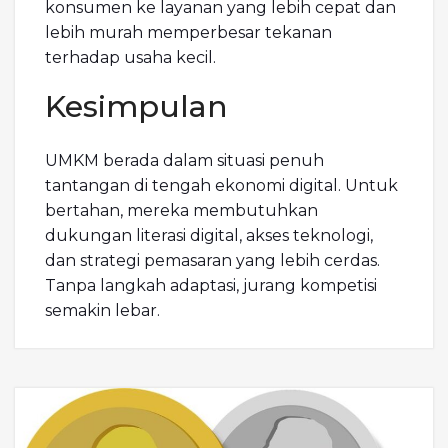
konsumen ke layanan yang lebih cepat dan
lebih murah memperbesar tekanan
terhadap usaha kecil.
Kesimpulan
UMKM berada dalam situasi penuh
tantangan di tengah ekonomi digital. Untuk
bertahan, mereka membutuhkan
dukungan literasi digital, akses teknologi,
dan strategi pemasaran yang lebih cerdas.
Tanpa langkah adaptasi, jurang kompetisi
semakin lebar.