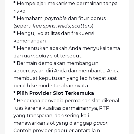
* Mempelajari mekanisme permainan tanpa
risiko.
* Memahami
paytable
dan fitur bonus
(seperti
free spins
,
wilds
,
scatters
).
* Menguji volatilitas dan frekuensi
kemenangan.
* Menentukan apakah Anda menyukai tema
dan
gameplay
slot tersebut.
* Bermain demo akan membangun
kepercayaan diri Anda dan membantu Anda
membuat keputusan yang lebih tepat saat
beralih ke mode taruhan nyata.
*
Pilih Provider Slot Terkemuka
* Beberapa penyedia permainan slot dikenal
luas karena kualitas permainannya, RTP
yang transparan, dan sering kali
menawarkan slot yang dianggap
gacor
.
Contoh provider populer antara lain