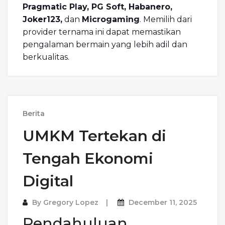
Pragmatic Play, PG Soft, Habanero,
Joker123,
dan
Microgaming
. Memilih dari
provider ternama ini dapat memastikan
pengalaman bermain yang lebih adil dan
berkualitas.
Berita
UMKM Tertekan di
Tengah Ekonomi
Digital
By
Gregory Lopez
December 11, 2025
Pendahuluan