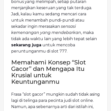
bonus yang melimpah, setiap putaran
menjanjikan keseruan yang tak terduga.
Jadi, kalau kamu sedang mencari cara
untuk menambah pundi-pundi atau
sekadar ingin merasakan
sensasi
kemenangan yang mendebarkan
, maka
tidak ada waktu lain yang lebih tepat selain
sekarang juga
untuk mencoba
peruntunganmu di slot 777.
Memahami Konsep “Slot
Gacor” dan Mengapa Itu
Krusial untuk
Keuntunganmu
Frasa “slot gacor” mungkin sudah tidak asing
lagi di telinga para pecinta judi slot online.
Namun, apa sebenarnya arti dari istilah ini,