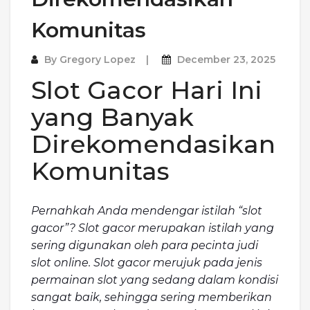
Komunitas
By
Gregory Lopez
December 23, 2025
Slot Gacor Hari Ini
yang Banyak
Direkomendasikan
Komunitas
Pernahkah Anda mendengar istilah “slot
gacor”? Slot gacor merupakan istilah yang
sering digunakan oleh para pecinta judi
slot online. Slot gacor merujuk pada jenis
permainan slot yang sedang dalam kondisi
sangat baik, sehingga sering memberikan