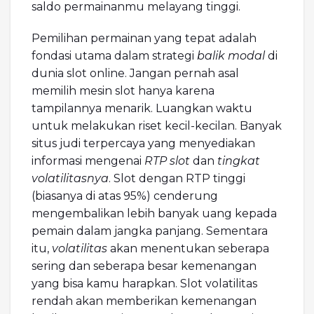
saldo permainanmu melayang tinggi.
Pemilihan permainan yang tepat adalah
fondasi utama dalam strategi
balik modal
di
dunia slot online. Jangan pernah asal
memilih mesin slot hanya karena
tampilannya menarik. Luangkan waktu
untuk melakukan riset kecil-kecilan. Banyak
situs judi terpercaya yang menyediakan
informasi mengenai
RTP slot
dan
tingkat
volatilitasnya
. Slot dengan RTP tinggi
(biasanya di atas 95%) cenderung
mengembalikan lebih banyak uang kepada
pemain dalam jangka panjang. Sementara
itu,
volatilitas
akan menentukan seberapa
sering dan seberapa besar kemenangan
yang bisa kamu harapkan. Slot volatilitas
rendah akan memberikan kemenangan