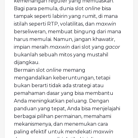
kemenangan reguler yang memuaskan.
Bagi para pemula, dunia slot
online
bisa
tampak seperti labirin yang rumit, di mana
istilah seperti RTP, volatilitas, dan
maxwin
berseliweran, membuat bingung dari mana
harus memulai. Namun, jangan khawatir,
impian meraih
maxwin
dari slot yang
gacor
bukanlah sebuah mitos yang mustahil
dijangkau.
Bermain slot
online
memang
mengandalkan keberuntungan, tetapi
bukan berarti tidak ada strategi atau
pemahaman dasar yang bisa membantu
Anda meningkatkan peluang. Dengan
panduan yang tepat, Anda bisa menjelajahi
berbagai pilihan permainan, memahami
mekanismenya, dan menemukan cara
paling efektif untuk mendekati
maxwin