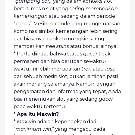
“
gampang cor
,” yang dalam konteks slot
berarti mesin slot yang
sering memberikan
kemenangan
atau sedang dalam periode
“panas”. Mesin ini cenderung mengeluarkan
kombinasi simbol kemenangan lebih sering
dari biasanya, bahkan mungkin sering
memberikan
free spins
atau bonus lainnya.
* Perlu diingat bahwa status
gacor
tidak
permanen dan bisa berubah sewaktu-
waktu. Ini lebih merupakan
tren
atau
fase
dari sebuah mesin slot, bukan jaminan pasti
akan menang selamanya. Namun, dengan
pengamatan dan informasi yang tepat, Anda
bisa menemukan slot yang sedang
gacor
pada waktu tertentu.
*
Apa itu Maxwin?
*
Maxwin
adalah kependekan dari
“
maximum win
,” yang mengacu pada