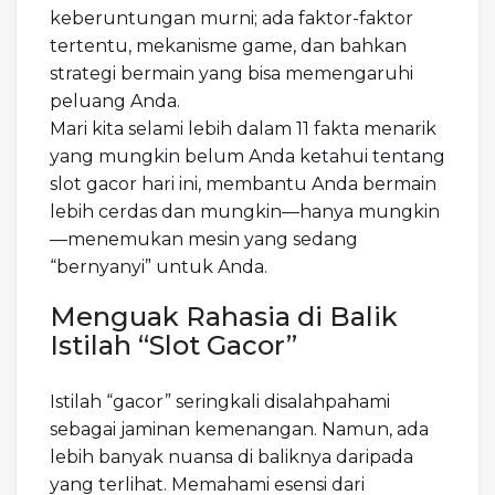
keberuntungan murni; ada faktor-faktor
tertentu, mekanisme game, dan bahkan
strategi bermain yang bisa memengaruhi
peluang Anda.
Mari kita selami lebih dalam 11 fakta menarik
yang mungkin belum Anda ketahui tentang
slot gacor hari ini, membantu Anda bermain
lebih cerdas dan mungkin—hanya mungkin
—menemukan mesin yang sedang
“bernyanyi” untuk Anda.
Menguak Rahasia di Balik
Istilah “Slot Gacor”
Istilah “gacor” seringkali disalahpahami
sebagai jaminan kemenangan. Namun, ada
lebih banyak nuansa di baliknya daripada
yang terlihat. Memahami esensi dari