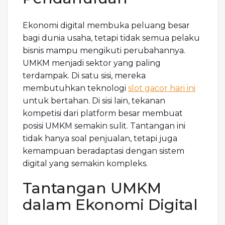
Ekonomi digital membuka peluang besar
bagi dunia usaha, tetapi tidak semua pelaku
bisnis mampu mengikuti perubahannya.
UMKM menjadi sektor yang paling
terdampak. Di satu sisi, mereka
membutuhkan teknologi
slot gacor hari ini
untuk bertahan. Di sisi lain, tekanan
kompetisi dari platform besar membuat
posisi UMKM semakin sulit. Tantangan ini
tidak hanya soal penjualan, tetapi juga
kemampuan beradaptasi dengan sistem
digital yang semakin kompleks.
Tantangan UMKM
dalam Ekonomi Digital