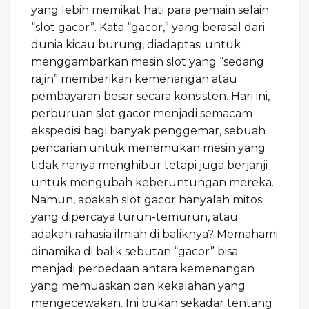
yang lebih memikat hati para pemain selain
“slot gacor”. Kata “gacor,” yang berasal dari
dunia kicau burung, diadaptasi untuk
menggambarkan mesin slot yang “sedang
rajin” memberikan kemenangan atau
pembayaran besar secara konsisten. Hari ini,
perburuan slot gacor menjadi semacam
ekspedisi bagi banyak penggemar, sebuah
pencarian untuk menemukan mesin yang
tidak hanya menghibur tetapi juga berjanji
untuk mengubah keberuntungan mereka.
Namun, apakah slot gacor hanyalah mitos
yang dipercaya turun-temurun, atau
adakah rahasia ilmiah di baliknya? Memahami
dinamika di balik sebutan “gacor” bisa
menjadi perbedaan antara kemenangan
yang memuaskan dan kekalahan yang
mengecewakan. Ini bukan sekadar tentang