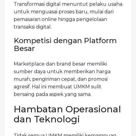
Transformasi digital menuntut pelaku usaha
untuk menguasai proses baru, mulai dari
pemasaran online hingga pengelolaan
transaksi digital.
Kompetisi dengan Platform
Besar
Marketplace dan brand besar memiliki
sumber daya untuk memberikan harga
murah, pengiriman cepat, dan promosi
agresif. Hal ini membuat UMKM sulit
bersaing pada aspek yang sama.
Hambatan Operasional
dan Teknologi
Tidak semua UMKM memiliki kemampuan