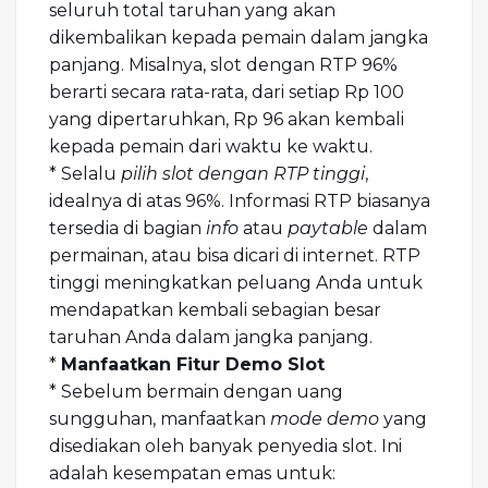
seluruh total taruhan yang akan
dikembalikan kepada pemain dalam jangka
panjang. Misalnya, slot dengan RTP 96%
berarti secara rata-rata, dari setiap Rp 100
yang dipertaruhkan, Rp 96 akan kembali
kepada pemain dari waktu ke waktu.
* Selalu
pilih slot dengan RTP tinggi
,
idealnya di atas 96%. Informasi RTP biasanya
tersedia di bagian
info
atau
paytable
dalam
permainan, atau bisa dicari di internet. RTP
tinggi meningkatkan peluang Anda untuk
mendapatkan kembali sebagian besar
taruhan Anda dalam jangka panjang.
*
Manfaatkan Fitur Demo Slot
* Sebelum bermain dengan uang
sungguhan, manfaatkan
mode demo
yang
disediakan oleh banyak penyedia slot. Ini
adalah kesempatan emas untuk: