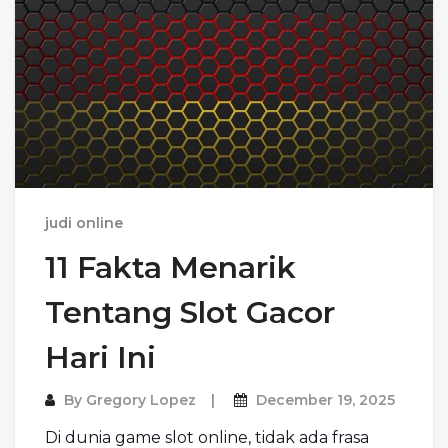
judi online
11 Fakta Menarik
Tentang Slot Gacor
Hari Ini
By
Gregory Lopez
December 19, 2025
Di dunia game slot online, tidak ada frasa