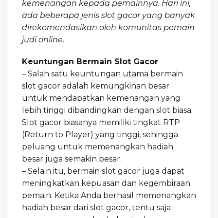
kemenangan kepada pemainnya. Hari ini,
ada beberapa jenis slot gacor yang banyak
direkomendasikan oleh komunitas pemain
judi online.
Keuntungan Bermain Slot Gacor
– Salah satu keuntungan utama bermain
slot gacor adalah kemungkinan besar
untuk mendapatkan kemenangan yang
lebih tinggi dibandingkan dengan slot biasa.
Slot gacor biasanya memiliki tingkat RTP
(Return to Player) yang tinggi, sehingga
peluang untuk memenangkan hadiah
besar juga semakin besar.
– Selain itu, bermain slot gacor juga dapat
meningkatkan kepuasan dan kegembiraan
pemain. Ketika Anda berhasil memenangkan
hadiah besar dari slot gacor, tentu saja