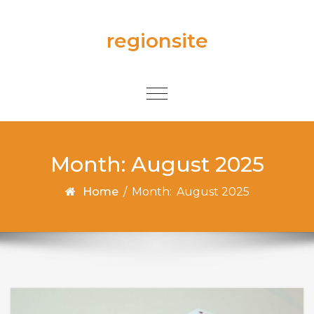
Skip to content
regionsite
Toggle
navigation
Month:
August 2025
Home
/
Month:
August 2025