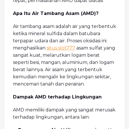
tepat, permasalahan AMD dapat diatasi.
Apa Itu Air Tambang Asam (AMD)?
Air tambang asam adalah air yang terbentuk
ketika mineral sulfida dalam batubara
terpapar udara dan air. Proses oksidasi ini
menghasilkan
situs slot777
asam sulfat yang
sangat kuat, melarutkan logam berat
seperti besi, mangan, aluminium, dan logam
berat lainnya. Air asam yang terbentuk
kemudian mengalir ke lingkungan sekitar,
mencemari tanah dan perairan.
Dampak AMD terhadap Lingkungan
AMD memiliki dampak yang sangat merusak
terhadap lingkungan, antara lain: