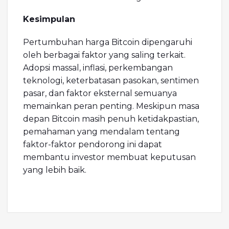
Kesimpulan
Pertumbuhan harga Bitcoin dipengaruhi
oleh berbagai faktor yang saling terkait.
Adopsi massal, inflasi, perkembangan
teknologi, keterbatasan pasokan, sentimen
pasar, dan faktor eksternal semuanya
memainkan peran penting. Meskipun masa
depan Bitcoin masih penuh ketidakpastian,
pemahaman yang mendalam tentang
faktor-faktor pendorong ini dapat
membantu investor membuat keputusan
yang lebih baik.