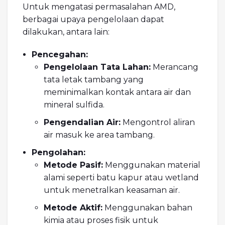
Untuk mengatasi permasalahan AMD,
berbagai upaya pengelolaan dapat
dilakukan, antara lain:
Pencegahan:
Pengelolaan Tata Lahan:
Merancang
tata letak tambang yang
meminimalkan kontak antara air dan
mineral sulfida.
Pengendalian Air:
Mengontrol aliran
air masuk ke area tambang.
Pengolahan:
Metode Pasif:
Menggunakan material
alami seperti batu kapur atau wetland
untuk menetralkan keasaman air.
Metode Aktif:
Menggunakan bahan
kimia atau proses fisik untuk