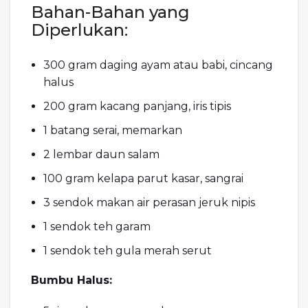
Bahan-Bahan yang
Diperlukan:
300 gram daging ayam atau babi, cincang
halus
200 gram kacang panjang, iris tipis
1 batang serai, memarkan
2 lembar daun salam
100 gram kelapa parut kasar, sangrai
3 sendok makan air perasan jeruk nipis
1 sendok teh garam
1 sendok teh gula merah serut
Bumbu Halus: