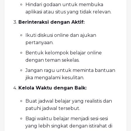
Hindari godaan untuk membuka
aplikasi atau situs yang tidak relevan.
Berinteraksi dengan Aktif:
Ikuti diskusi online dan ajukan
pertanyaan.
Bentuk kelompok belajar online
dengan teman sekelas.
Jangan ragu untuk meminta bantuan
jika mengalami kesulitan.
Kelola Waktu dengan Baik:
Buat jadwal belajar yang realistis dan
patuhi jadwal tersebut.
Bagi waktu belajar menjadi sesi-sesi
yang lebih singkat dengan istirahat di