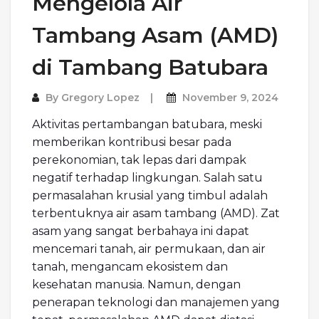
Mengelola Air
Tambang Asam (AMD)
di Tambang Batubara
By
Gregory Lopez
November 9, 2024
Aktivitas pertambangan batubara, meski
memberikan kontribusi besar pada
perekonomian, tak lepas dari dampak
negatif terhadap lingkungan. Salah satu
permasalahan krusial yang timbul adalah
terbentuknya air asam tambang (AMD). Zat
asam yang sangat berbahaya ini dapat
mencemari tanah, air permukaan, dan air
tanah, mengancam ekosistem dan
kesehatan manusia. Namun, dengan
penerapan teknologi dan manajemen yang