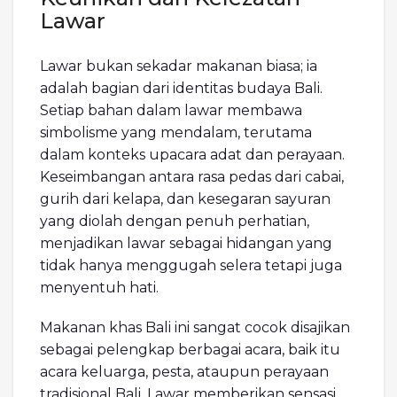
Lawar
Lawar bukan sekadar makanan biasa; ia
adalah bagian dari identitas budaya Bali.
Setiap bahan dalam lawar membawa
simbolisme yang mendalam, terutama
dalam konteks upacara adat dan perayaan.
Keseimbangan antara rasa pedas dari cabai,
gurih dari kelapa, dan kesegaran sayuran
yang diolah dengan penuh perhatian,
menjadikan lawar sebagai hidangan yang
tidak hanya menggugah selera tetapi juga
menyentuh hati.
Makanan khas Bali ini sangat cocok disajikan
sebagai pelengkap berbagai acara, baik itu
acara keluarga, pesta, ataupun perayaan
tradisional Bali. Lawar memberikan sensasi