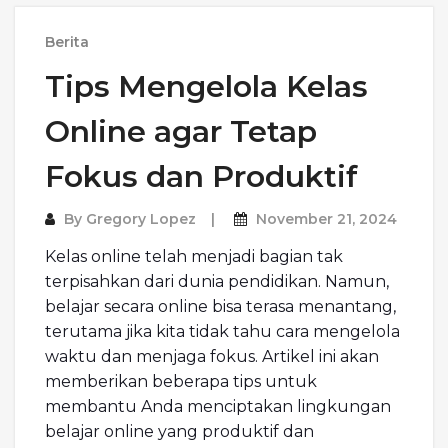
Berita
Tips Mengelola Kelas
Online agar Tetap
Fokus dan Produktif
By
Gregory Lopez
November 21, 2024
Kelas online telah menjadi bagian tak
terpisahkan dari dunia pendidikan. Namun,
belajar secara online bisa terasa menantang,
terutama jika kita tidak tahu cara mengelola
waktu dan menjaga fokus. Artikel ini akan
memberikan beberapa tips untuk
membantu Anda menciptakan lingkungan
belajar online yang produktif dan