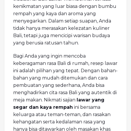
kenikmatan yang luar biasa dengan bumbu
rempah yang kaya dan aroma yang
menyegarkan. Dalam setiap suapan, Anda
tidak hanya merasakan kelezatan kuliner
Bali, tetapi juga mencicipi warisan budaya
yang berusia ratusan tahun.
Bagi Anda yang ingin mencoba
keberagaman rasa Bali di rumah, resep lawar
ini adalah pilihan yang tepat. Dengan bahan-
bahan yang mudah ditemukan dan cara
pembuatan yang sederhana, Anda bisa
menghadirkan cita rasa Bali yang autentik di
meja makan. Nikmati sajian
lawar yang
segar dan kaya rempah
ini bersama
keluarga atau teman-teman, dan rasakan
kehangatan serta kedalaman rasa yang
hanya bisa ditawarkan oleh masakan khas