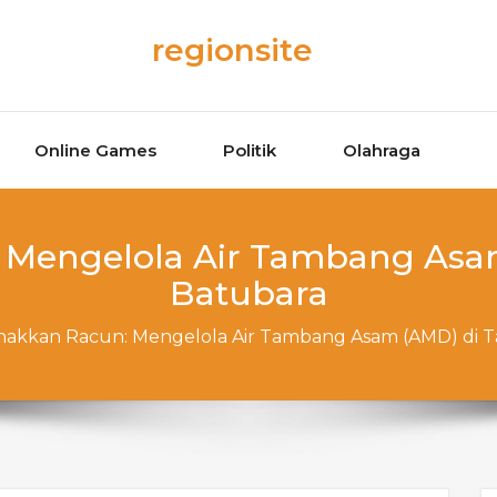
regionsite
Online Games
Politik
Olahraga
 Mengelola Air Tambang As
Batubara
nakkan Racun: Mengelola Air Tambang Asam (AMD) di 