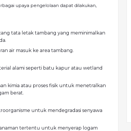
bagai upaya pengelolaan dapat dilakukan,
ang tata letak tambang yang meminimalkan
da.
ran air masuk ke area tambang.
ial alami seperti batu kapur atau wetland
 kimia atau proses fisik untuk menetralkan
am berat.
oorganisme untuk mendegradasi senyawa
naman tertentu untuk menyerap logam