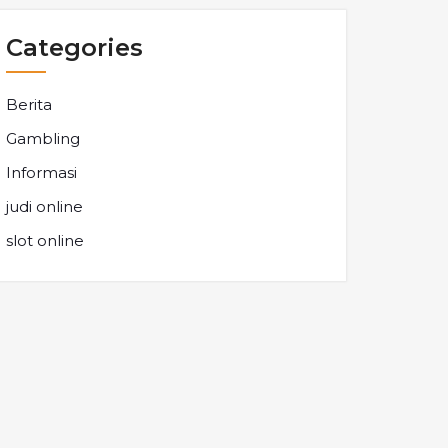
Categories
Berita
Gambling
Informasi
judi online
slot online