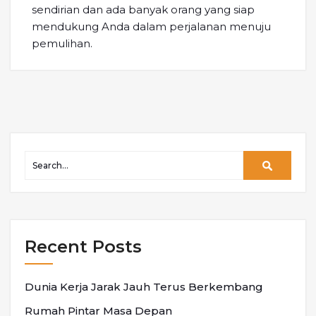
sendirian dan ada banyak orang yang siap
mendukung Anda dalam perjalanan menuju
pemulihan.
Recent Posts
Dunia Kerja Jarak Jauh Terus Berkembang
Rumah Pintar Masa Depan