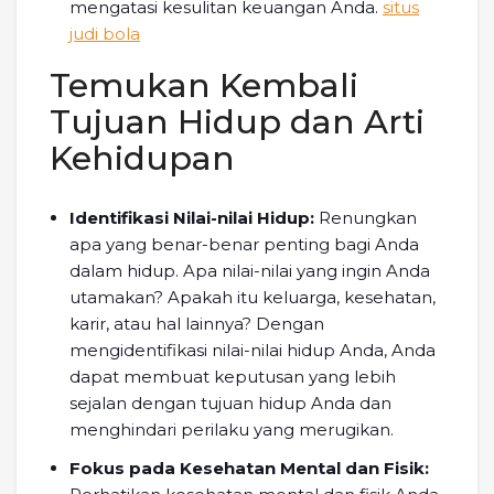
mengatasi kesulitan keuangan Anda.
situs
judi bola
Temukan Kembali
Tujuan Hidup dan Arti
Kehidupan
Identifikasi Nilai-nilai Hidup:
Renungkan
apa yang benar-benar penting bagi Anda
dalam hidup. Apa nilai-nilai yang ingin Anda
utamakan? Apakah itu keluarga, kesehatan,
karir, atau hal lainnya? Dengan
mengidentifikasi nilai-nilai hidup Anda, Anda
dapat membuat keputusan yang lebih
sejalan dengan tujuan hidup Anda dan
menghindari perilaku yang merugikan.
Fokus pada Kesehatan Mental dan Fisik: