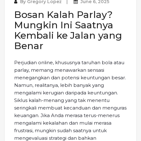
By
Gregory Lopez
June 6, 2025
Bosan Kalah Parlay?
Mungkin Ini Saatnya
Kembali ke Jalan yang
Benar
Perjudian online, khususnya taruhan bola atau
parlay, memang menawarkan sensasi
menegangkan dan potensi keuntungan besar.
Namun, realitanya, lebih banyak yang
mengalami kerugian daripada keuntungan.
Siklus kalah-menang yang tak menentu
seringkali membuat kecanduan dan menguras
keuangan. Jika Anda merasa terus-menerus
mengalami kekalahan dan mulai merasa
frustrasi, mungkin sudah saatnya untuk
mengevaluasi strategi dan bahkan