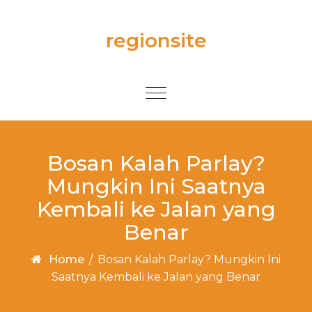
Skip to content
regionsite
Toggle
navigation
Bosan Kalah Parlay?
Mungkin Ini Saatnya
Kembali ke Jalan yang
Benar
Home
/
Bosan Kalah Parlay? Mungkin Ini
Saatnya Kembali ke Jalan yang Benar