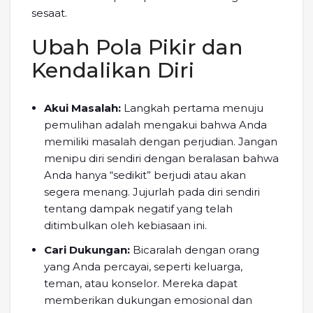
sesaat.
Ubah Pola Pikir dan
Kendalikan Diri
Akui Masalah:
Langkah pertama menuju
pemulihan adalah mengakui bahwa Anda
memiliki masalah dengan perjudian. Jangan
menipu diri sendiri dengan beralasan bahwa
Anda hanya “sedikit” berjudi atau akan
segera menang. Jujurlah pada diri sendiri
tentang dampak negatif yang telah
ditimbulkan oleh kebiasaan ini.
Cari Dukungan:
Bicaralah dengan orang
yang Anda percayai, seperti keluarga,
teman, atau konselor. Mereka dapat
memberikan dukungan emosional dan