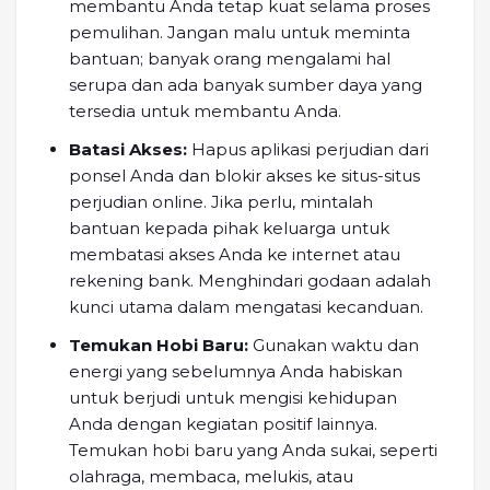
membantu Anda tetap kuat selama proses
pemulihan. Jangan malu untuk meminta
bantuan; banyak orang mengalami hal
serupa dan ada banyak sumber daya yang
tersedia untuk membantu Anda.
Batasi Akses:
Hapus aplikasi perjudian dari
ponsel Anda dan blokir akses ke situs-situs
perjudian online. Jika perlu, mintalah
bantuan kepada pihak keluarga untuk
membatasi akses Anda ke internet atau
rekening bank. Menghindari godaan adalah
kunci utama dalam mengatasi kecanduan.
Temukan Hobi Baru:
Gunakan waktu dan
energi yang sebelumnya Anda habiskan
untuk berjudi untuk mengisi kehidupan
Anda dengan kegiatan positif lainnya.
Temukan hobi baru yang Anda sukai, seperti
olahraga, membaca, melukis, atau