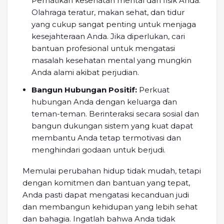
Perhatikan kesehatan mental dan fisik Anda.
Olahraga teratur, makan sehat, dan tidur
yang cukup sangat penting untuk menjaga
kesejahteraan Anda. Jika diperlukan, cari
bantuan profesional untuk mengatasi
masalah kesehatan mental yang mungkin
Anda alami akibat perjudian.
Bangun Hubungan Positif:
Perkuat
hubungan Anda dengan keluarga dan
teman-teman. Berinteraksi secara sosial dan
bangun dukungan sistem yang kuat dapat
membantu Anda tetap termotivasi dan
menghindari godaan untuk berjudi.
Memulai perubahan hidup tidak mudah, tetapi
dengan komitmen dan bantuan yang tepat,
Anda pasti dapat mengatasi kecanduan judi
dan membangun kehidupan yang lebih sehat
dan bahagia. Ingatlah bahwa Anda tidak