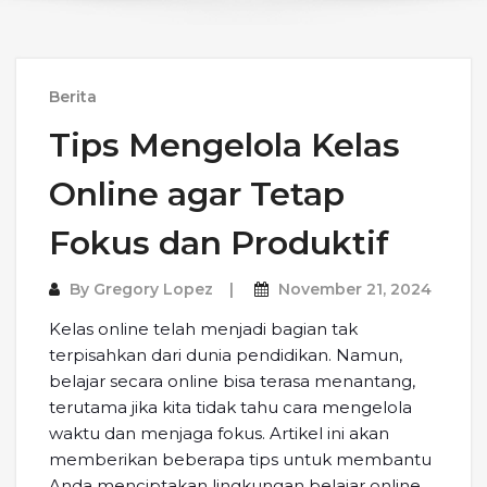
Berita
Tips Mengelola Kelas
Online agar Tetap
Fokus dan Produktif
By
Gregory Lopez
November 21, 2024
Kelas online telah menjadi bagian tak
terpisahkan dari dunia pendidikan. Namun,
belajar secara online bisa terasa menantang,
terutama jika kita tidak tahu cara mengelola
waktu dan menjaga fokus. Artikel ini akan
memberikan beberapa tips untuk membantu
Anda menciptakan lingkungan belajar online