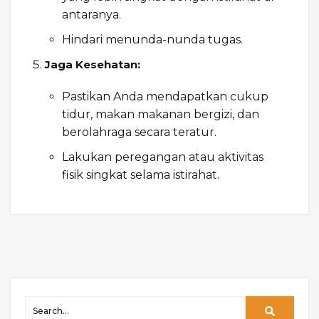
antaranya.
Hindari menunda-nunda tugas.
Jaga Kesehatan:
Pastikan Anda mendapatkan cukup
tidur, makan makanan bergizi, dan
berolahraga secara teratur.
Lakukan peregangan atau aktivitas
fisik singkat selama istirahat.