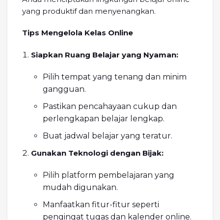
yang produktif dan menyenangkan.
Tips Mengelola Kelas Online
Siapkan Ruang Belajar yang Nyaman:
Pilih tempat yang tenang dan minim
gangguan.
Pastikan pencahayaan cukup dan
perlengkapan belajar lengkap.
Buat jadwal belajar yang teratur.
Gunakan Teknologi dengan Bijak:
Pilih platform pembelajaran yang
mudah digunakan.
Manfaatkan fitur-fitur seperti
pengingat tugas dan kalender online.