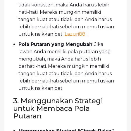
tidak konsisten, maka Anda harus lebih
hati-hati. Mereka mungkin memiliki
tangan kuat atau tidak, dan Anda harus
lebih berhati-hati sebelum memutuskan
untuk naikkan bet.
Lazuri88
Pola Putaran yang Mengubah
: Jika
lawan Anda memiliki pola putaran yang
mengubah, maka Anda harus lebih
berhati-hati. Mereka mungkin memiliki
tangan kuat atau tidak, dan Anda harus
lebih berhati-hati sebelum memutuskan
untuk naikkan bet.
3. Menggunakan Strategi
untuk Membaca Pola
Putaran
Menggunakan Strategi “Check-Raise”
: