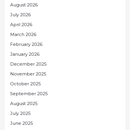
August 2026
July 2026
April 2026
March 2026
February 2026
January 2026
December 2025
November 2025
October 2025
September 2025
August 2025
July 2025
June 2025