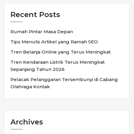
Recent Posts
Rumah Pintar Masa Depan
Tips Menulis Artikel yang Ramah SEO
Tren Belanja Online yang Terus Meningkat
Tren Kendaraan Listrik Terus Meningkat
Sepanjang Tahun 2026
Pelacak Pelanggaran Tersembunyi di Cabang
Olahraga Kontak
Archives