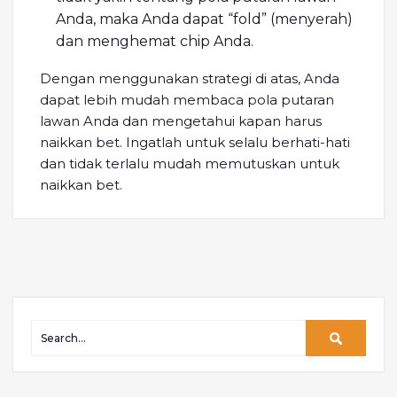
Anda, maka Anda dapat “fold” (menyerah)
dan menghemat chip Anda.
Dengan menggunakan strategi di atas, Anda
dapat lebih mudah membaca pola putaran
lawan Anda dan mengetahui kapan harus
naikkan bet. Ingatlah untuk selalu berhati-hati
dan tidak terlalu mudah memutuskan untuk
naikkan bet.