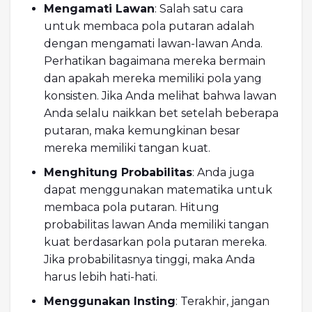
Mengamati Lawan
: Salah satu cara
untuk membaca pola putaran adalah
dengan mengamati lawan-lawan Anda.
Perhatikan bagaimana mereka bermain
dan apakah mereka memiliki pola yang
konsisten. Jika Anda melihat bahwa lawan
Anda selalu naikkan bet setelah beberapa
putaran, maka kemungkinan besar
mereka memiliki tangan kuat.
Menghitung Probabilitas
: Anda juga
dapat menggunakan matematika untuk
membaca pola putaran. Hitung
probabilitas lawan Anda memiliki tangan
kuat berdasarkan pola putaran mereka.
Jika probabilitasnya tinggi, maka Anda
harus lebih hati-hati.
Menggunakan Insting
: Terakhir, jangan