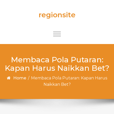
Skip to content
regionsite
Toggle
navigation
Membaca Pola Putaran:
Kapan Harus Naikkan Bet?
Home
/
Membaca Pola Putaran: Kapan Harus
Naikkan Bet?