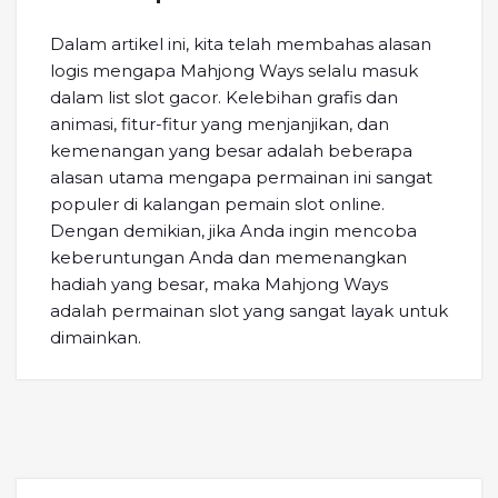
Dalam artikel ini, kita telah membahas alasan
logis mengapa Mahjong Ways selalu masuk
dalam list slot gacor. Kelebihan grafis dan
animasi, fitur-fitur yang menjanjikan, dan
kemenangan yang besar adalah beberapa
alasan utama mengapa permainan ini sangat
populer di kalangan pemain slot online.
Dengan demikian, jika Anda ingin mencoba
keberuntungan Anda dan memenangkan
hadiah yang besar, maka Mahjong Ways
adalah permainan slot yang sangat layak untuk
dimainkan.