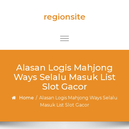
Skip to content
regionsite
Toggle
navigation
Alasan Logis Mahjong
Ways Selalu Masuk List
Slot Gacor
Home
/
Alasan Logis Mahjong Ways Selalu
Masuk List Slot Gacor