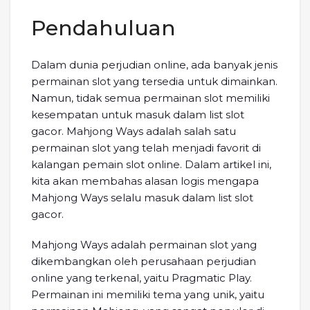
Pendahuluan
Dalam dunia perjudian online, ada banyak jenis
permainan slot yang tersedia untuk dimainkan.
Namun, tidak semua permainan slot memiliki
kesempatan untuk masuk dalam list slot
gacor. Mahjong Ways adalah salah satu
permainan slot yang telah menjadi favorit di
kalangan pemain slot online. Dalam artikel ini,
kita akan membahas alasan logis mengapa
Mahjong Ways selalu masuk dalam list slot
gacor.
Mahjong Ways adalah permainan slot yang
dikembangkan oleh perusahaan perjudian
online yang terkenal, yaitu Pragmatic Play.
Permainan ini memiliki tema yang unik, yaitu