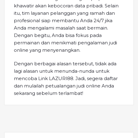
khawatir akan kebocoran data pribadi. Selain
itu, tim layanan pelanggan yang ramah dan
profesional siap membantu Anda 24/7 jika
Anda mengalami masalah saat bermain.
Dengan begitu, Anda bisa fokus pada
permainan dan menikmati pengalaman judi
online yang menyenangkan.
Dengan berbagai alasan tersebut, tidak ada
lagi alasan untuk menunda-nunda untuk
mencoba Link LAZURI88. Jadi, segera daftar
dan mulailah petualangan judi online Anda
sekarang sebelum terlambat!