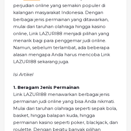
perjudian online yang semakin populer di
kalangan masyarakat Indonesia. Dengan
berbagai jenis permainan yang ditawarkan,
mulai dari taruhan olahraga hingga kasino
online, Link LAZURI88 menjadi pilihan yang
menarik bagi para penggemar judi online.
Namun, sebelum terlambat, ada beberapa
alasan mengapa Anda harus mencoba Link
LAZURI88 sekarang juga.
Isi Artikel
1. Beragam Jenis Permainan
Link LAZURI88 menawarkan berbagai jenis
permainan judi online yang bisa Anda nikmati.
Mulai dari taruhan olahraga seperti sepak bola,
basket, hingga balapan kuda, hingga
permainan kasino seperti poker, blackjack, dan
roulette. Dengan begitu banyak pilihan