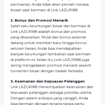
permainan, Anda tidak akan pernah merasa
bosan saat bermain di Link LAZURI88.
2. Bonus dan Promosi Menarik
Salah satu keuntungan besar dari bermain di
Link LAZURI88 adalah bonus dan promosi
yang ditawarkan. Mulai dari bonus selamat
datang untuk member baru hingga bonus
setoran harian, Anda bisa mendapatkan
banyak keuntungan tambahan saat bermain
di platform ini. Selain itu, Link LAZURI88 juga
sering mengadakan promosi menarik seperti
turnamen besar dengan hadiah fantastis.
3. Keamanan dan Kepuasan Pelanggan
Link LAZURI88 menempatkan keamanan dan
kepuasan pelanggan sebagai prioritas utama.
Dengan sistem enkripsi yang canggih, Anda
bisa bermain dengan tenang tanpa perlu