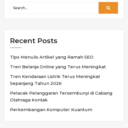
Recent Posts
Tips Menulis Artikel yang Ramah SEO
Tren Belanja Online yang Terus Meningkat
Tren Kendaraan Listrik Terus Meningkat
Sepanjang Tahun 2026
Pelacak Pelanggaran Tersembunyi di Cabang
Olahraga Kontak
Perkembangan Komputer Kuantum