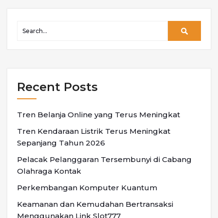
Recent Posts
Tren Belanja Online yang Terus Meningkat
Tren Kendaraan Listrik Terus Meningkat
Sepanjang Tahun 2026
Pelacak Pelanggaran Tersembunyi di Cabang
Olahraga Kontak
Perkembangan Komputer Kuantum
Keamanan dan Kemudahan Bertransaksi
Menggunakan Link Slot777