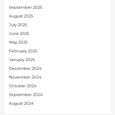
September 2025
August 2025
July 2025
June 2025
May 2025
February 2025
January 2025
December 2024
November 2024
October 2024
September 2024
August 2024