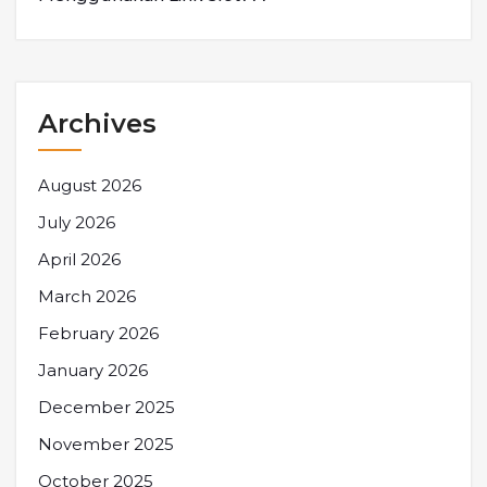
Archives
August 2026
July 2026
April 2026
March 2026
February 2026
January 2026
December 2025
November 2025
October 2025