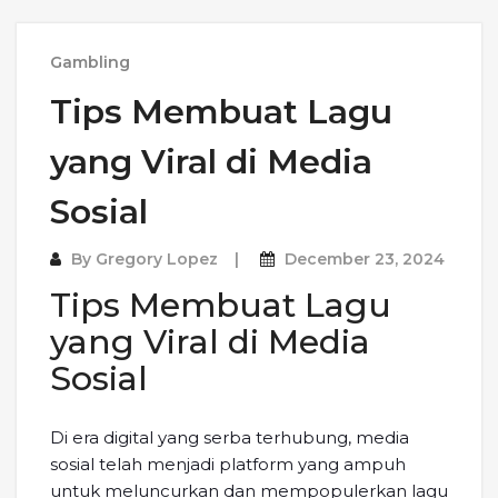
Gambling
Tips Membuat Lagu
yang Viral di Media
Sosial
By
Gregory Lopez
December 23, 2024
Tips Membuat Lagu
yang Viral di Media
Sosial
Di era digital yang serba terhubung, media
sosial telah menjadi platform yang ampuh
untuk meluncurkan dan mempopulerkan lagu