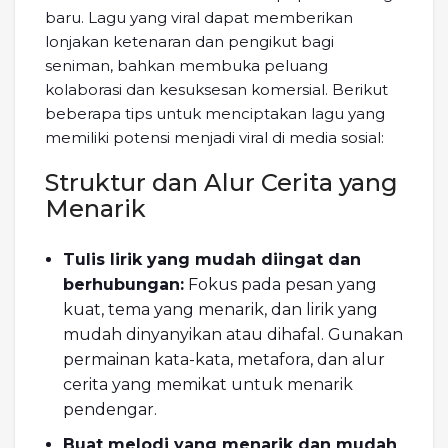
baru. Lagu yang viral dapat memberikan
lonjakan ketenaran dan pengikut bagi
seniman, bahkan membuka peluang
kolaborasi dan kesuksesan komersial. Berikut
beberapa tips untuk menciptakan lagu yang
memiliki potensi menjadi viral di media sosial:
Struktur dan Alur Cerita yang
Menarik
Tulis lirik yang mudah diingat dan
berhubungan:
Fokus pada pesan yang
kuat, tema yang menarik, dan lirik yang
mudah dinyanyikan atau dihafal. Gunakan
permainan kata-kata, metafora, dan alur
cerita yang memikat untuk menarik
pendengar.
Buat melodi yang menarik dan mudah