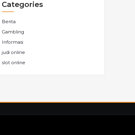
Categories
Berita
Gambling
Informasi
judi online
slot online