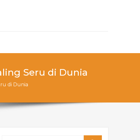
ling Seru di Dunia
ru di Dunia