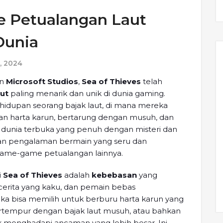
e Petualangan Laut
Dunia
, 2024
n
Microsoft Studios
,
Sea of Thieves
telah
ut
paling menarik dan unik di dunia gaming.
dupan seorang bajak laut, di mana mereka
an harta karun, bertarung dengan musuh, dan
 dunia terbuka yang penuh dengan misteri dan
 pengalaman bermain yang seru dan
ame-game petualangan lainnya.
i
Sea of Thieves
adalah
kebebasan
yang
 cerita yang kaku, dan pemain bebas
ka bisa memilih untuk berburu harta karun yang
ertempur dengan bajak laut musuh, atau bahkan
uk menghadapi ancaman yang lebih besar. Ini