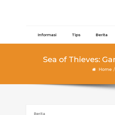
Skip to content
Informasi
Tips
Berita
Sea of Thieves: G
Home
Berita