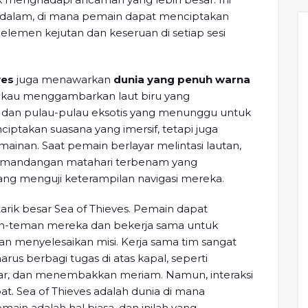
alam, di mana pemain dapat menciptakan
lemen kejutan dan keseruan di setiap sesi
ves
juga menawarkan
dunia yang penuh warna
ukau menggambarkan laut biru yang
dan pulau-pulau eksotis yang menunggu untuk
enciptakan suasana yang imersif, tetapi juga
nan. Saat pemain berlayar melintasi lautan,
emandangan matahari terbenam yang
ang menguji keterampilan navigasi mereka.
arik besar Sea of Thieves. Pemain dapat
n-teman mereka dan bekerja sama untuk
n menyelesaikan misi. Kerja sama tim sangat
rus berbagi tugas di atas kapal, seperti
ar, dan menembakkan meriam. Namun, interaksi
at. Sea of Thieves adalah dunia di mana
ain adalah hal biasa, dan inilah yang