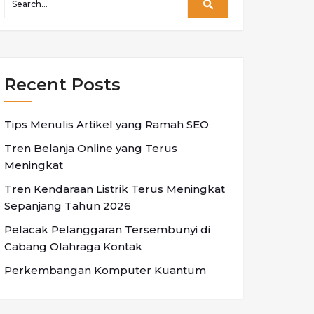
Recent Posts
Tips Menulis Artikel yang Ramah SEO
Tren Belanja Online yang Terus
Meningkat
Tren Kendaraan Listrik Terus Meningkat
Sepanjang Tahun 2026
Pelacak Pelanggaran Tersembunyi di
Cabang Olahraga Kontak
Perkembangan Komputer Kuantum