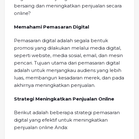
bersaing dan meningkatkan penjualan secara
online?
Memahami Pemasaran Digital
Pemasaran digital adalah segala bentuk
promosi yang dilakukan melalui media digital,
seperti website, media sosial, email, dan mesin
pencari. Tujuan utama dari pemasaran digital
adalah untuk menjangkau audiens yang lebih
luas, membangun kesadaran merek, dan pada
akhirnya meningkatkan penjualan.
Strategi Meningkatkan Penjualan Online
Berikut adalah beberapa strategi pemasaran
digital yang efektif untuk meningkatkan
penjualan online Anda: