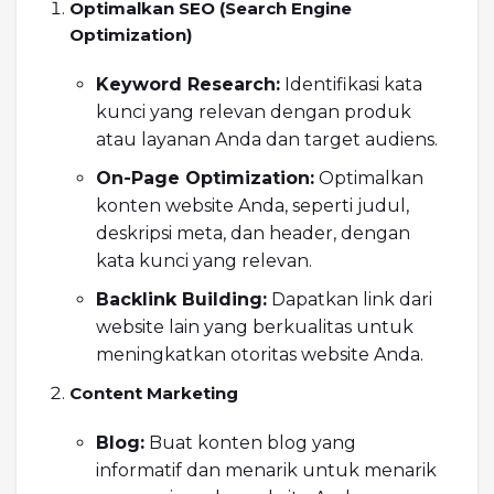
Optimalkan SEO (Search Engine
Optimization)
Keyword Research:
Identifikasi kata
kunci yang relevan dengan produk
atau layanan Anda dan target audiens.
On-Page Optimization:
Optimalkan
konten website Anda, seperti judul,
deskripsi meta, dan header, dengan
kata kunci yang relevan.
Backlink Building:
Dapatkan link dari
website lain yang berkualitas untuk
meningkatkan otoritas website Anda.
Content Marketing
Blog:
Buat konten blog yang
informatif dan menarik untuk menarik