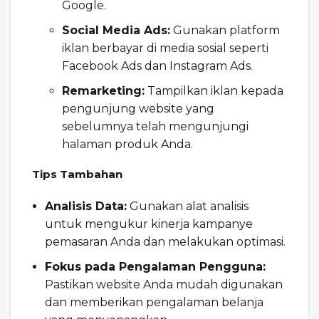
Google.
Social Media Ads:
Gunakan platform
iklan berbayar di media sosial seperti
Facebook Ads dan Instagram Ads.
Remarketing:
Tampilkan iklan kepada
pengunjung website yang
sebelumnya telah mengunjungi
halaman produk Anda.
Tips Tambahan
Analisis Data:
Gunakan alat analisis
untuk mengukur kinerja kampanye
pemasaran Anda dan melakukan optimasi.
Fokus pada Pengalaman Pengguna:
Pastikan website Anda mudah digunakan
dan memberikan pengalaman belanja