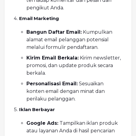
terhadap komentar dan pesan dari
pengikut Anda.
Email Marketing
Bangun Daftar Email:
Kumpulkan
alamat email pelanggan potensial
melalui formulir pendaftaran.
Kirim Email Berkala:
Kirim newsletter,
promosi, dan update produk secara
berkala.
Personalisasi Email:
Sesuaikan
konten email dengan minat dan
perilaku pelanggan.
Iklan Berbayar
Google Ads:
Tampilkan iklan produk
atau layanan Anda di hasil pencarian