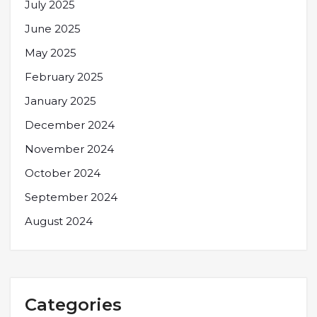
July 2025
June 2025
May 2025
February 2025
January 2025
December 2024
November 2024
October 2024
September 2024
August 2024
Categories