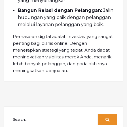
yang menyenangkan.
Bangun Relasi dengan Pelanggan:
Jalin
hubungan yang baik dengan pelanggan
melalui layanan pelanggan yang baik.
Pemasaran digital adalah investasi yang sangat
penting bagi bisnis online. Dengan
menerapkan strategi yang tepat, Anda dapat
meningkatkan visibilitas merek Anda, menarik
lebih banyak pelanggan, dan pada akhirnya
meningkatkan penjualan.