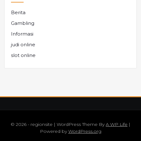
Berita
Gambling
Informasi
judi online
slot online
© 2026 - regionsite | WordPress Theme By
A WP Life
|
Powered by
WordPress.org