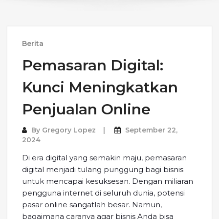
Berita
Pemasaran Digital:
Kunci Meningkatkan
Penjualan Online
By
Gregory Lopez
September 22,
2024
Di era digital yang semakin maju, pemasaran
digital menjadi tulang punggung bagi bisnis
untuk mencapai kesuksesan. Dengan miliaran
pengguna internet di seluruh dunia, potensi
pasar online sangatlah besar. Namun,
bagaimana caranya agar bisnis Anda bisa