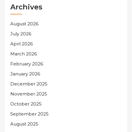
Archives
August 2026
July 2026
April 2026
March 2026
February 2026
January 2026
December 2025
November 2025
October 2025
September 2025
August 2025