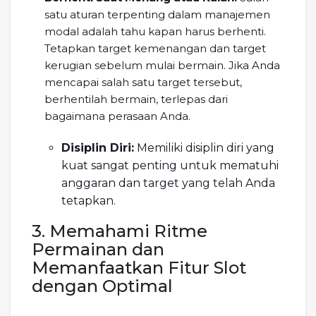
satu aturan terpenting dalam manajemen
modal adalah tahu kapan harus berhenti.
Tetapkan target kemenangan dan target
kerugian sebelum mulai bermain. Jika Anda
mencapai salah satu target tersebut,
berhentilah bermain, terlepas dari
bagaimana perasaan Anda.
Disiplin Diri:
Memiliki disiplin diri yang
kuat sangat penting untuk mematuhi
anggaran dan target yang telah Anda
tetapkan.
3. Memahami Ritme
Permainan dan
Memanfaatkan Fitur Slot
dengan Optimal