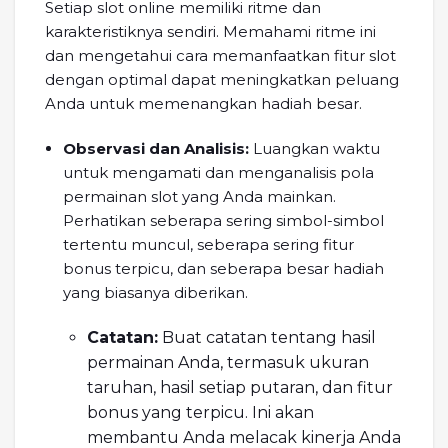
Setiap slot online memiliki ritme dan
karakteristiknya sendiri. Memahami ritme ini
dan mengetahui cara memanfaatkan fitur slot
dengan optimal dapat meningkatkan peluang
Anda untuk memenangkan hadiah besar.
Observasi dan Analisis:
Luangkan waktu
untuk mengamati dan menganalisis pola
permainan slot yang Anda mainkan.
Perhatikan seberapa sering simbol-simbol
tertentu muncul, seberapa sering fitur
bonus terpicu, dan seberapa besar hadiah
yang biasanya diberikan.
Catatan:
Buat catatan tentang hasil
permainan Anda, termasuk ukuran
taruhan, hasil setiap putaran, dan fitur
bonus yang terpicu. Ini akan
membantu Anda melacak kinerja Anda