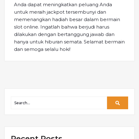
Anda dapat meningkatkan peluang Anda
untuk meraih jackpot tersembunyi dan
memenangkan hadiah besar dalam bermain
slot online. Ingatlah bahwa berjudi harus
dilakukan dengan bertanggung jawab dan
hanya untuk hiburan semata. Selamat bermain
dan semoga selalu hoki!
Recent Posts