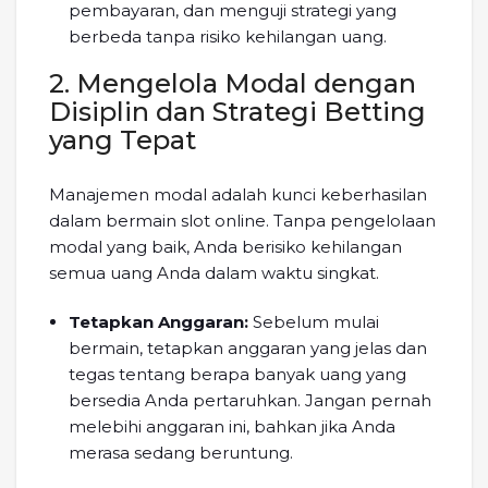
pembayaran, dan menguji strategi yang
berbeda tanpa risiko kehilangan uang.
2. Mengelola Modal dengan
Disiplin dan Strategi Betting
yang Tepat
Manajemen modal adalah kunci keberhasilan
dalam bermain slot online. Tanpa pengelolaan
modal yang baik, Anda berisiko kehilangan
semua uang Anda dalam waktu singkat.
Tetapkan Anggaran:
Sebelum mulai
bermain, tetapkan anggaran yang jelas dan
tegas tentang berapa banyak uang yang
bersedia Anda pertaruhkan. Jangan pernah
melebihi anggaran ini, bahkan jika Anda
merasa sedang beruntung.