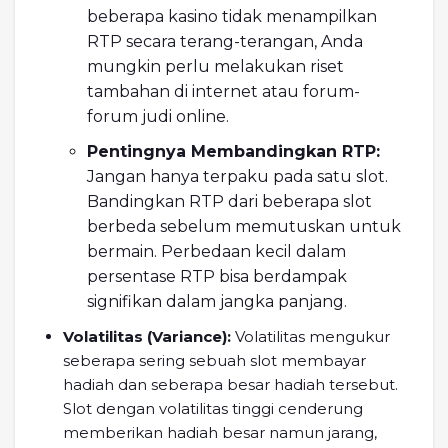
beberapa kasino tidak menampilkan
RTP secara terang-terangan, Anda
mungkin perlu melakukan riset
tambahan di internet atau forum-
forum judi online.
Pentingnya Membandingkan RTP:
Jangan hanya terpaku pada satu slot.
Bandingkan RTP dari beberapa slot
berbeda sebelum memutuskan untuk
bermain. Perbedaan kecil dalam
persentase RTP bisa berdampak
signifikan dalam jangka panjang.
Volatilitas (Variance):
Volatilitas mengukur
seberapa sering sebuah slot membayar
hadiah dan seberapa besar hadiah tersebut.
Slot dengan volatilitas tinggi cenderung
memberikan hadiah besar namun jarang,