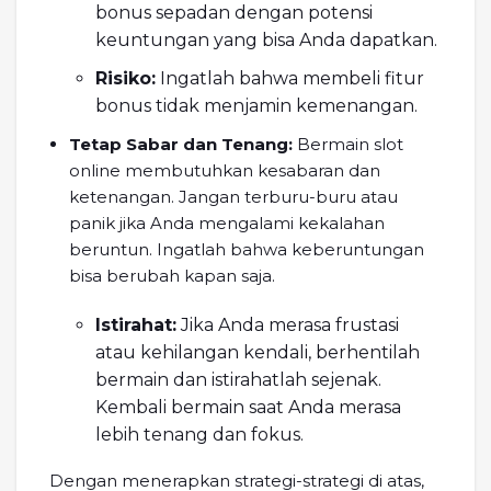
bonus sepadan dengan potensi
keuntungan yang bisa Anda dapatkan.
Risiko:
Ingatlah bahwa membeli fitur
bonus tidak menjamin kemenangan.
Tetap Sabar dan Tenang:
Bermain slot
online membutuhkan kesabaran dan
ketenangan. Jangan terburu-buru atau
panik jika Anda mengalami kekalahan
beruntun. Ingatlah bahwa keberuntungan
bisa berubah kapan saja.
Istirahat:
Jika Anda merasa frustasi
atau kehilangan kendali, berhentilah
bermain dan istirahatlah sejenak.
Kembali bermain saat Anda merasa
lebih tenang dan fokus.
Dengan menerapkan strategi-strategi di atas,