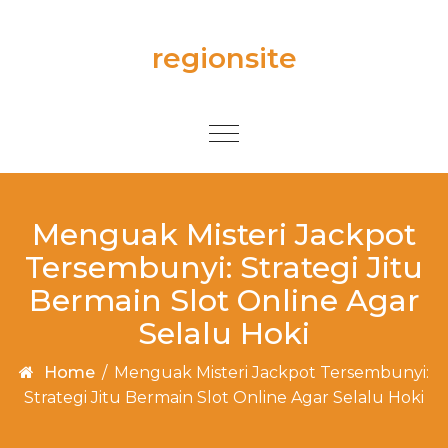
Skip to content
regionsite
Toggle
navigation
Menguak Misteri Jackpot
Tersembunyi: Strategi Jitu
Bermain Slot Online Agar
Selalu Hoki
Home
/
Menguak Misteri Jackpot Tersembunyi:
Strategi Jitu Bermain Slot Online Agar Selalu Hoki