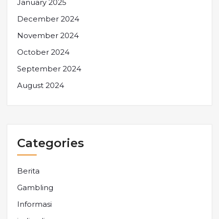
January 2025
December 2024
November 2024
October 2024
September 2024
August 2024
Categories
Berita
Gambling
Informasi