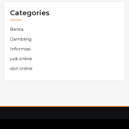
Categories
Berita
Gambling
Informasi
judi online
slot online