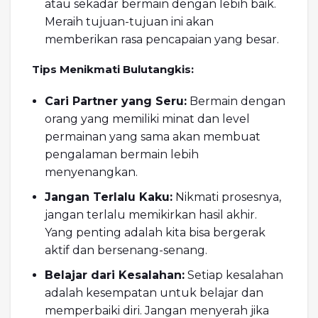
atau sekadar bermain dengan lebih baik.
Meraih tujuan-tujuan ini akan
memberikan rasa pencapaian yang besar.
Tips Menikmati Bulutangkis:
Cari Partner yang Seru:
Bermain dengan
orang yang memiliki minat dan level
permainan yang sama akan membuat
pengalaman bermain lebih
menyenangkan.
Jangan Terlalu Kaku:
Nikmati prosesnya,
jangan terlalu memikirkan hasil akhir.
Yang penting adalah kita bisa bergerak
aktif dan bersenang-senang.
Belajar dari Kesalahan:
Setiap kesalahan
adalah kesempatan untuk belajar dan
memperbaiki diri. Jangan menyerah jika