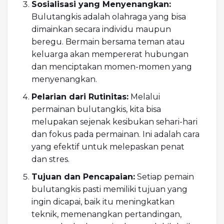
Sosialisasi yang Menyenangkan:
Bulutangkis adalah olahraga yang bisa
dimainkan secara individu maupun
beregu. Bermain bersama teman atau
keluarga akan mempererat hubungan
dan menciptakan momen-momen yang
menyenangkan.
Pelarian dari Rutinitas:
Melalui
permainan bulutangkis, kita bisa
melupakan sejenak kesibukan sehari-hari
dan fokus pada permainan. Ini adalah cara
yang efektif untuk melepaskan penat
dan stres.
Tujuan dan Pencapaian:
Setiap pemain
bulutangkis pasti memiliki tujuan yang
ingin dicapai, baik itu meningkatkan
teknik, memenangkan pertandingan,