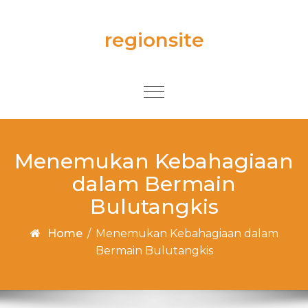
Skip to content
regionsite
Toggle
navigation
Menemukan Kebahagiaan
dalam Bermain
Bulutangkis
Home
/
Menemukan Kebahagiaan dalam
Bermain Bulutangkis