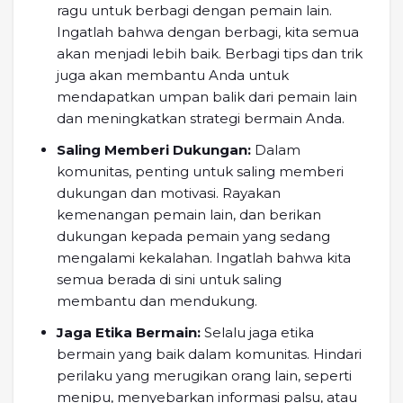
ragu untuk berbagi dengan pemain lain.
Ingatlah bahwa dengan berbagi, kita semua
akan menjadi lebih baik. Berbagi tips dan trik
juga akan membantu Anda untuk
mendapatkan umpan balik dari pemain lain
dan meningkatkan strategi bermain Anda.
Saling Memberi Dukungan:
Dalam
komunitas, penting untuk saling memberi
dukungan dan motivasi. Rayakan
kemenangan pemain lain, dan berikan
dukungan kepada pemain yang sedang
mengalami kekalahan. Ingatlah bahwa kita
semua berada di sini untuk saling
membantu dan mendukung.
Jaga Etika Bermain:
Selalu jaga etika
bermain yang baik dalam komunitas. Hindari
perilaku yang merugikan orang lain, seperti
menipu, menyebarkan informasi palsu, atau