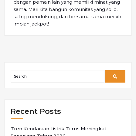
dengan pemain lain yang memiliki minat yang
sama. Mari kita bangun komunitas yang solid,
saling mendukung, dan bersama-sama meraih
impian jackpot!
Recent Posts
Tren Kendaraan Listrik Terus Meningkat
Sepanjang Tahun 2026