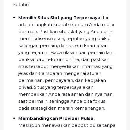
ketahui:
Memilih Situs Slot yang Terpercaya:
Ini
adalah langkah krusial sebelum Anda mulai
bermain. Pastikan situs slot yang Anda pilih
memiliki lisensi resmi, reputasi yang baik di
kalangan pemain, dan sistem keamanan
yang terjamin. Baca ulasan dari pemain lain,
periksa forum-forum online, dan pastikan
situs tersebut menyediakan informasi yang
jelas dan transparan mengenai aturan
permainan, pembayaran, dan kebijakan
privasi. Situs yang terpercaya akan
memberikan Anda rasa aman dan nyaman
saat bermain, sehingga Anda bisa fokus
pada strategi dan meraih kemenangan.
Membandingkan Provider Pulsa:
Meskipun menawarkan deposit pulsa tanpa