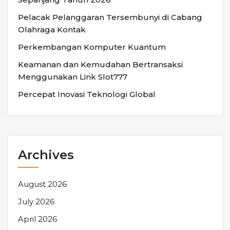
Pelacak Pelanggaran Tersembunyi di Cabang
Olahraga Kontak
Perkembangan Komputer Kuantum
Keamanan dan Kemudahan Bertransaksi
Menggunakan Link Slot777
Percepat Inovasi Teknologi Global
Archives
August 2026
July 2026
April 2026