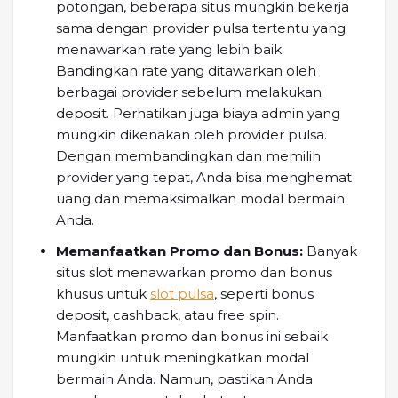
potongan, beberapa situs mungkin bekerja
sama dengan provider pulsa tertentu yang
menawarkan rate yang lebih baik.
Bandingkan rate yang ditawarkan oleh
berbagai provider sebelum melakukan
deposit. Perhatikan juga biaya admin yang
mungkin dikenakan oleh provider pulsa.
Dengan membandingkan dan memilih
provider yang tepat, Anda bisa menghemat
uang dan memaksimalkan modal bermain
Anda.
Memanfaatkan Promo dan Bonus:
Banyak
situs slot menawarkan promo dan bonus
khusus untuk
slot pulsa
, seperti bonus
deposit, cashback, atau free spin.
Manfaatkan promo dan bonus ini sebaik
mungkin untuk meningkatkan modal
bermain Anda. Namun, pastikan Anda