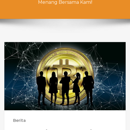
Menang Bersama Kami!
Berita