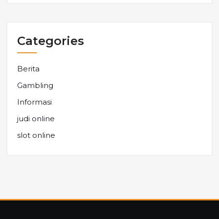
Categories
Berita
Gambling
Informasi
judi online
slot online