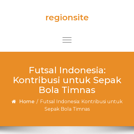
Skip to content
regionsite
Toggle
navigation
Futsal Indonesia:
Kontribusi untuk Sepak
Bola Timnas
Home
/
Futsal Indonesia: Kontribusi untuk
Sepak Bola Timnas