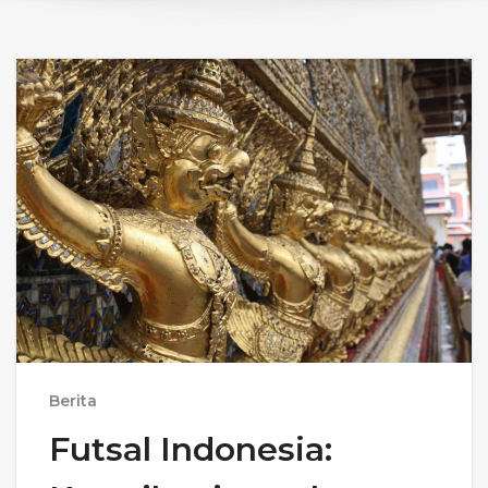
Berita
Futsal Indonesia: