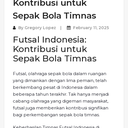
Kontribusi untuk
Sepak Bola Timnas
By
Gregory Lopez
February 11, 2025
Futsal Indonesia:
Kontribusi untuk
Sepak Bola Timnas
Futsal, olahraga sepak bola dalam ruangan
yang dimainkan dengan lima pemain, telah
berkembang pesat di Indonesia dalam
beberapa tahun terakhir. Tak hanya menjadi
cabang olahraga yang digemari masyarakat,
futsal juga memberikan kontribusi signifikan
bagi perkembangan sepak bola timnas.
Keberhasilan Timnas Futsal Indonesia di