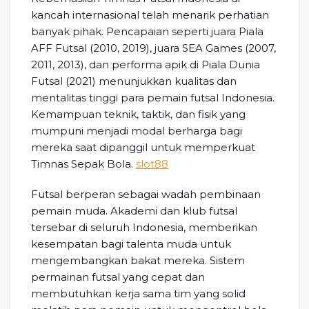
kancah internasional telah menarik perhatian
banyak pihak. Pencapaian seperti juara Piala
AFF Futsal (2010, 2019), juara SEA Games (2007,
2011, 2013), dan performa apik di Piala Dunia
Futsal (2021) menunjukkan kualitas dan
mentalitas tinggi para pemain futsal Indonesia.
Kemampuan teknik, taktik, dan fisik yang
mumpuni menjadi modal berharga bagi
mereka saat dipanggil untuk memperkuat
Timnas Sepak Bola.
slot88
Futsal berperan sebagai wadah pembinaan
pemain muda. Akademi dan klub futsal
tersebar di seluruh Indonesia, memberikan
kesempatan bagi talenta muda untuk
mengembangkan bakat mereka. Sistem
permainan futsal yang cepat dan
membutuhkan kerja sama tim yang solid