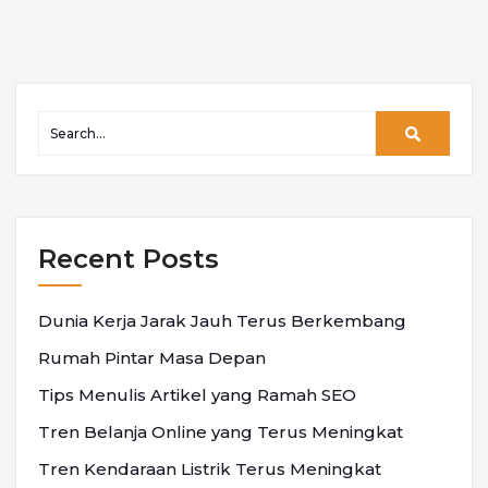
Recent Posts
Dunia Kerja Jarak Jauh Terus Berkembang
Rumah Pintar Masa Depan
Tips Menulis Artikel yang Ramah SEO
Tren Belanja Online yang Terus Meningkat
Tren Kendaraan Listrik Terus Meningkat