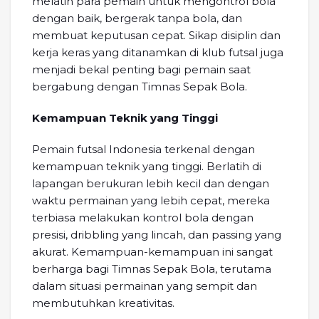
melatih para pemain untuk mengontrol bola
dengan baik, bergerak tanpa bola, dan
membuat keputusan cepat. Sikap disiplin dan
kerja keras yang ditanamkan di klub futsal juga
menjadi bekal penting bagi pemain saat
bergabung dengan Timnas Sepak Bola.
Kemampuan Teknik yang Tinggi
Pemain futsal Indonesia terkenal dengan
kemampuan teknik yang tinggi. Berlatih di
lapangan berukuran lebih kecil dan dengan
waktu permainan yang lebih cepat, mereka
terbiasa melakukan kontrol bola dengan
presisi, dribbling yang lincah, dan passing yang
akurat. Kemampuan-kemampuan ini sangat
berharga bagi Timnas Sepak Bola, terutama
dalam situasi permainan yang sempit dan
membutuhkan kreativitas.