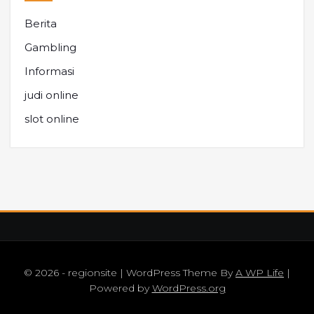
Berita
Gambling
Informasi
judi online
slot online
© 2026 - regionsite | WordPress Theme By
A WP Life
|
Powered by
WordPress.org