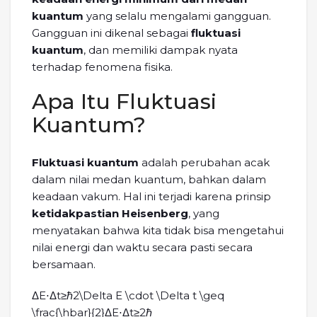
kuantum
yang selalu mengalami gangguan.
Gangguan ini dikenal sebagai
fluktuasi
kuantum
, dan memiliki dampak nyata
terhadap fenomena fisika.
Apa Itu Fluktuasi
Kuantum?
Fluktuasi kuantum
adalah perubahan acak
dalam nilai medan kuantum, bahkan dalam
keadaan vakum. Hal ini terjadi karena prinsip
ketidakpastian Heisenberg
, yang
menyatakan bahwa kita tidak bisa mengetahui
nilai energi dan waktu secara pasti secara
bersamaan.
ΔE⋅Δt≥ℏ2\Delta E \cdot \Delta t \geq
\frac{\hbar}{2}ΔE⋅Δt≥2ℏ​