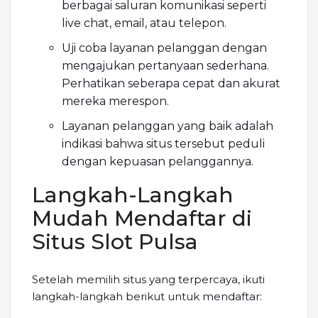
berbagai saluran komunikasi seperti
live chat, email, atau telepon.
Uji coba layanan pelanggan dengan
mengajukan pertanyaan sederhana.
Perhatikan seberapa cepat dan akurat
mereka merespon.
Layanan pelanggan yang baik adalah
indikasi bahwa situs tersebut peduli
dengan kepuasan pelanggannya.
Langkah-Langkah
Mudah Mendaftar di
Situs Slot Pulsa
Setelah memilih situs yang terpercaya, ikuti
langkah-langkah berikut untuk mendaftar: