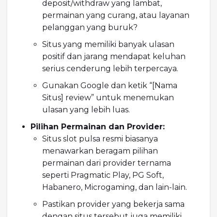
deposit/withdraw yang lambat,
permainan yang curang, atau layanan
pelanggan yang buruk?
Situs yang memiliki banyak ulasan
positif dan jarang mendapat keluhan
serius cenderung lebih terpercaya.
Gunakan Google dan ketik “[Nama
Situs] review” untuk menemukan
ulasan yang lebih luas.
Pilihan Permainan dan Provider:
Situs slot pulsa resmi biasanya
menawarkan beragam pilihan
permainan dari provider ternama
seperti Pragmatic Play, PG Soft,
Habanero, Microgaming, dan lain-lain.
Pastikan provider yang bekerja sama
dengan situs tersebut juga memiliki