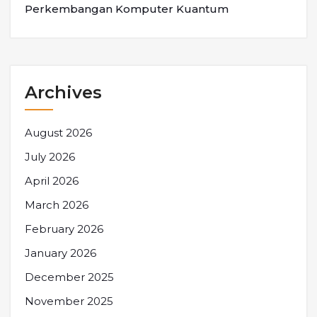
Perkembangan Komputer Kuantum
Archives
August 2026
July 2026
April 2026
March 2026
February 2026
January 2026
December 2025
November 2025