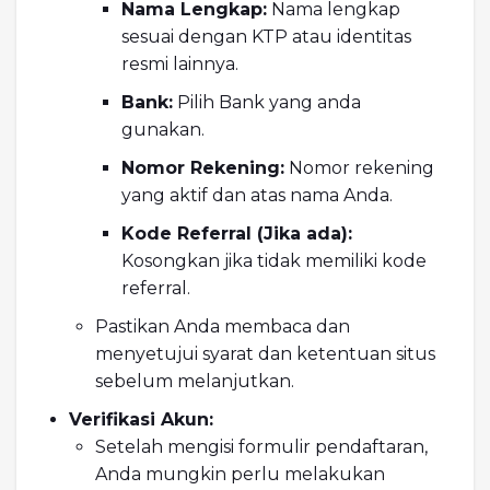
Nama Lengkap:
Nama lengkap
sesuai dengan KTP atau identitas
resmi lainnya.
Bank:
Pilih Bank yang anda
gunakan.
Nomor Rekening:
Nomor rekening
yang aktif dan atas nama Anda.
Kode Referral (Jika ada):
Kosongkan jika tidak memiliki kode
referral.
Pastikan Anda membaca dan
menyetujui syarat dan ketentuan situs
sebelum melanjutkan.
Verifikasi Akun:
Setelah mengisi formulir pendaftaran,
Anda mungkin perlu melakukan