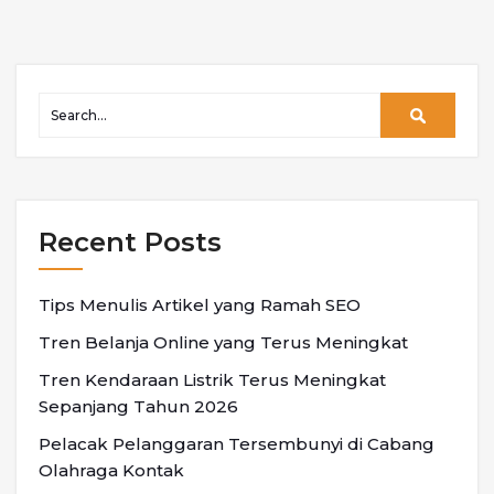
Recent Posts
Tips Menulis Artikel yang Ramah SEO
Tren Belanja Online yang Terus Meningkat
Tren Kendaraan Listrik Terus Meningkat
Sepanjang Tahun 2026
Pelacak Pelanggaran Tersembunyi di Cabang
Olahraga Kontak