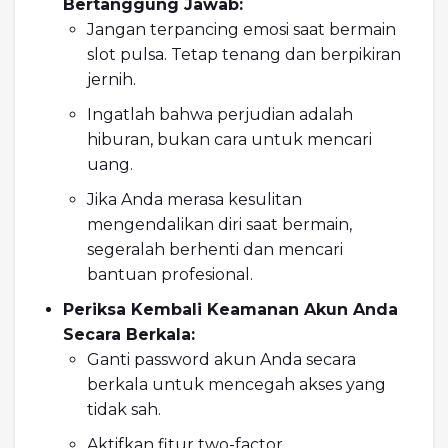
Bertanggung Jawab:
Jangan terpancing emosi saat bermain
slot pulsa. Tetap tenang dan berpikiran
jernih.
Ingatlah bahwa perjudian adalah
hiburan, bukan cara untuk mencari
uang.
Jika Anda merasa kesulitan
mengendalikan diri saat bermain,
segeralah berhenti dan mencari
bantuan profesional.
Periksa Kembali Keamanan Akun Anda
Secara Berkala:
Ganti password akun Anda secara
berkala untuk mencegah akses yang
tidak sah.
Aktifkan fitur two-factor