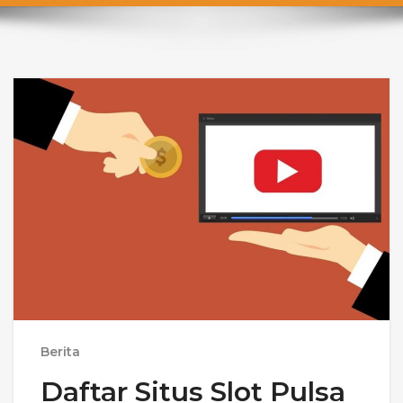
Berita
Daftar Situs Slot Pulsa