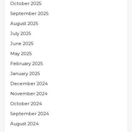
October 2025
September 2025
August 2025
July 2025
June 2025
May 2025
February 2025
January 2025
December 2024
November 2024
October 2024
September 2024
August 2024