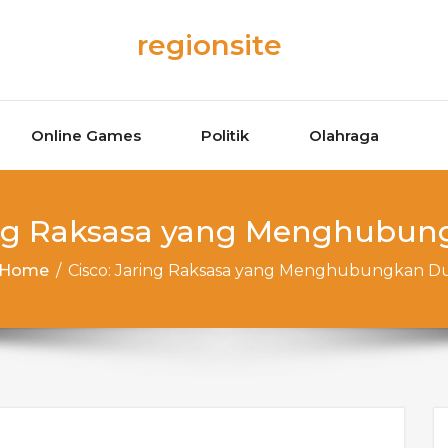
regionsite
Online Games
Politik
Olahraga
ring Raksasa yang Menghubun
Home
/
Cisco: Jaring Raksasa yang Menghubungkan D