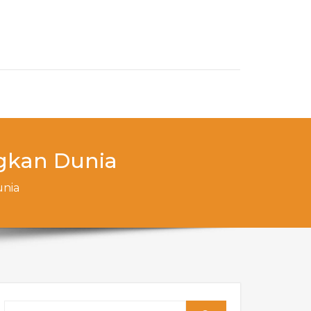
gkan Dunia
unia