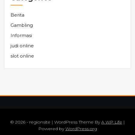
Berita
Gambling
Informasi
judi online
slot online
© 2026 - regionsite | WordPress Theme By
A WP Life
|
Powered by
WordPress.org