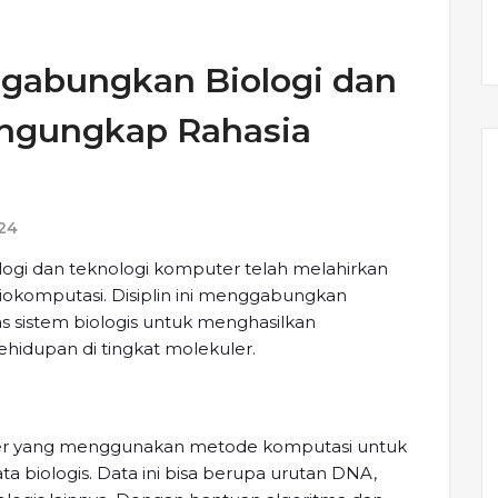
gabungkan Biologi dan
ngungkap Rahasia
24
ogi dan teknologi komputer telah melahirkan
biokomputasi. Disiplin ini menggabungkan
 sistem biologis untuk menghasilkan
idupan di tingkat molekuler.
liner yang menggunakan metode komputasi untuk
a biologis. Data ini bisa berupa urutan DNA,