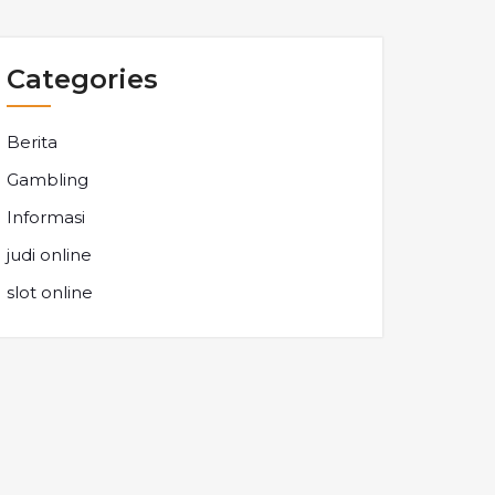
Categories
Berita
Gambling
Informasi
judi online
slot online