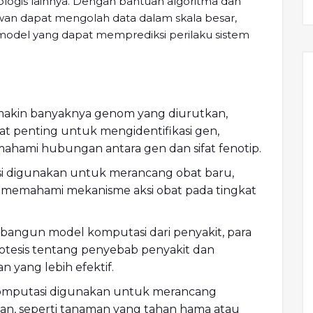
iologis lainnya. Dengan bantuan algoritma dan
wan dapat mengolah data dalam skala besar,
odel yang dapat memprediksi perilaku sistem
akin banyaknya genom yang diurutkan,
at penting untuk mengidentifikasi gen,
ahami hubungan antara gen dan sifat fenotip.
 digunakan untuk merancang obat baru,
 memahami mekanisme aksi obat pada tingkat
ngun model komputasi dari penyakit, para
otesis tentang penyebab penyakit dan
yang lebih efektif.
mputasi digunakan untuk merancang
kan, seperti tanaman yang tahan hama atau