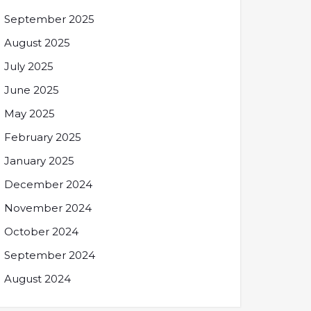
September 2025
August 2025
July 2025
June 2025
May 2025
February 2025
January 2025
December 2024
November 2024
October 2024
September 2024
August 2024