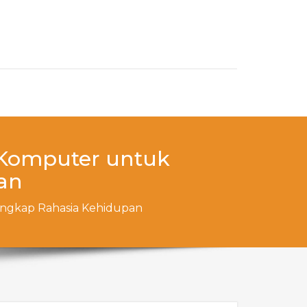
 Komputer untuk
an
ngkap Rahasia Kehidupan