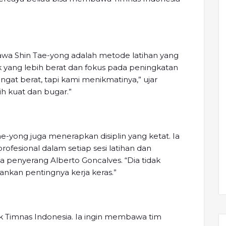
bawa Shin Tae-yong adalah metode latihan yang
sik yang lebih berat dan fokus pada peningkatan
gat berat, tapi kami menikmatinya,” ujar
h kuat dan bugar.”
ae-yong juga menerapkan disiplin yang ketat. Ia
fesional dalam setiap sesi latihan dan
ata penyerang Alberto Goncalves. “Dia tidak
nkan pentingnya kerja keras.”
uk Timnas Indonesia. Ia ingin membawa tim