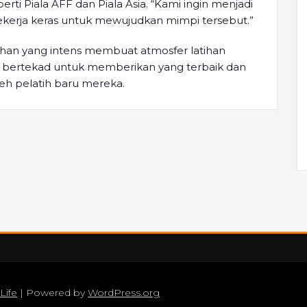
erti Piala AFF dan Piala Asia. “Kami ingin menjadi
bekerja keras untuk mewujudkan mimpi tersebut.”
han yang intens membuat atmosfer latihan
ka bertekad untuk memberikan yang terbaik dan
eh pelatih baru mereka.
Life
| Powered by
WordPress.org