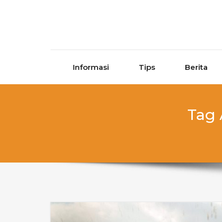
Skip to content
Informasi
Tips
Berita
Tag 