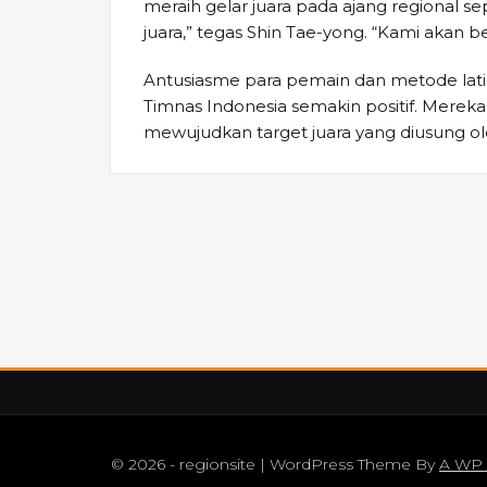
meraih gelar juara pada ajang regional sep
juara,” tegas Shin Tae-yong. “Kami akan 
Antusiasme para pemain dan metode lati
Timnas Indonesia semakin positif. Mere
mewujudkan target juara yang diusung ol
© 2026 - regionsite | WordPress Theme By
A WP 