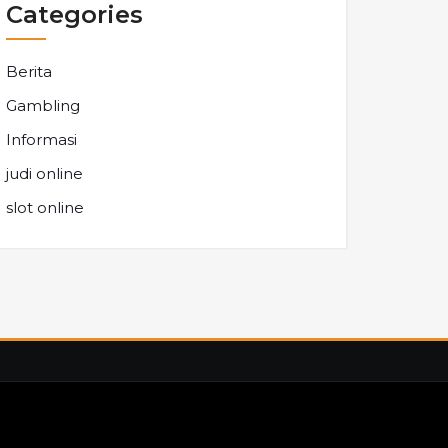
Categories
Berita
Gambling
Informasi
judi online
slot online